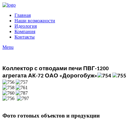
Главная
Наши возможности
Идеология
Компания
Контакты
Menu
.
.
.
.
Коллектор
с
отводами
печи
ПВГ
Уроки по Joomla 3 можно найти здесь:
Шаблоны Joomla 3 здесь:
http://www.joomla3x.ru/joomla3-
http://joomla3x.ru/
-1200
templates.html
агрегата
АК
ОАО
Дорогобуж
-72
«
»
Фото готовых объектов и продукции