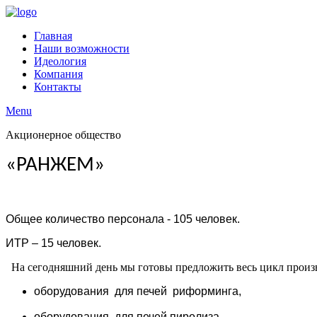
Главная
Наши возможности
Идеология
Компания
Контакты
Menu
Акционерное общество
Шаблоны Joomla 3 здесь:
http://www.joomla3x.ru/joomla3-template
«РАНЖЕМ»
Общее количество персонала - 105 человек.
ИТР – 15 человек.
На сегодняшний день мы готовы предложить весь цикл произво
оборудования
для
печей
риформинга,
оборудования
для
печей
пиролиза,