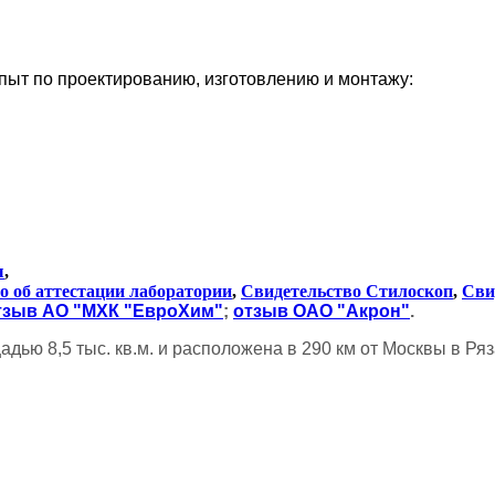
пыт по
проектированию, изготовлению и монтажу:
ы
,
о об аттестации лаборатории
,
Свидетельство Стилоскоп
,
Сви
тзыв АО "МХК "ЕвроХим"
;
отзыв ОАО "Акрон"
.
дью 8,5 тыс. кв.м.
и расположена в 290 км от Москвы в Ряз