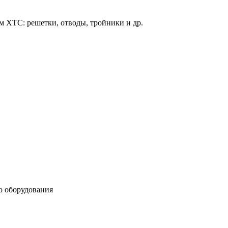
тье методом ХТС: решетки, отводы, тройники и др.
 ХТС: решетки, отводы, тройники и др.
тье методом ХТС: решетки, отводы, тройники и др.
 оборудования
о оборудования
 оборудования