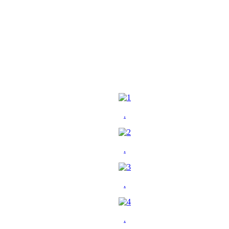
.
.
.
.