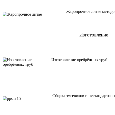
Жаропрочное ли
Жаропрочное литье методом
Жаропрочное ли
Изготовление
Изготовление оребрённых труб
Сборка змеевиков и нестандартного
Сборка змеевиков и нестандартног
Сборка змеевиков и нестандартного