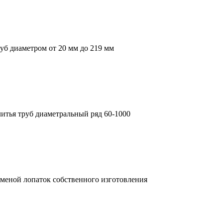
s.html
б диаметром от 20 мм до 219 мм
уб диаметром от 20 мм до 219 мм
б диаметром от 20 мм до 219 мм
тья труб диаметральный ряд 60-1000
итья труб диаметральный ряд 60-1000
тья труб диаметральный ряд 60-1000
меной лопаток собственного изготовления
аменой лопаток собственного изготовления
меной лопаток собственного изготовления