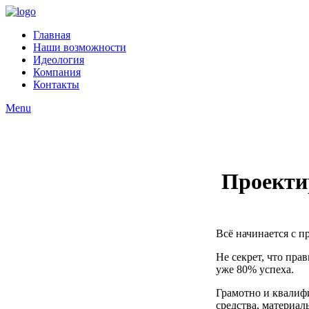
Главная
Наши возможности
Идеология
Компания
Контакты
Menu
Шаблоны Joomla 3 здесь:
http://www.joomla3x.ru/joomla3-
templates.html
Проекти
Всё начинается с п
Не секрет, что пра
уже 80% успеха.
Грамотно и квалиф
средства, материал